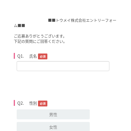
■■トウメイ株式会社エントリーフォー
ム■■
ご応募ありがとうございます。
下記の質問にご回答ください。
Q1.
氏名
必須
Q2.
性別
必須
男性
女性